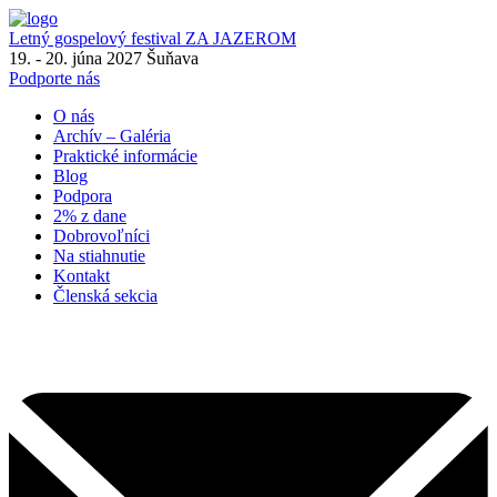
Letný gospelový festival
ZA JAZEROM
19. - 20. júna 2027
Šuňava
Podporte nás
O nás
Archív – Galéria
Praktické informácie
Blog
Podpora
2% z dane
Dobrovoľníci
Na stiahnutie
Kontakt
Členská sekcia