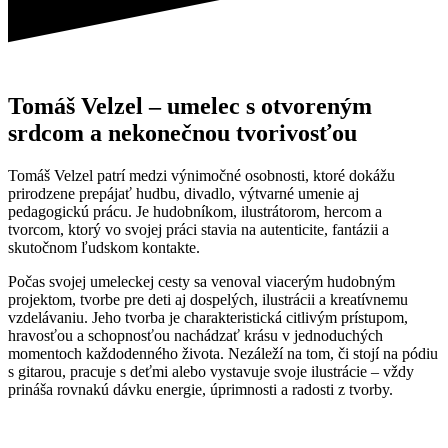
Tomáš Velzel – umelec s otvoreným
srdcom a nekonečnou tvorivosťou
Tomáš Velzel patrí medzi výnimočné osobnosti, ktoré dokážu
prirodzene prepájať hudbu, divadlo, výtvarné umenie aj
pedagogickú prácu. Je hudobníkom, ilustrátorom, hercom a
tvorcom, ktorý vo svojej práci stavia na autenticite, fantázii a
skutočnom ľudskom kontakte.
Počas svojej umeleckej cesty sa venoval viacerým hudobným
projektom, tvorbe pre deti aj dospelých, ilustrácii a kreatívnemu
vzdelávaniu. Jeho tvorba je charakteristická citlivým prístupom,
hravosťou a schopnosťou nachádzať krásu v jednoduchých
momentoch každodenného života. Nezáleží na tom, či stojí na pódiu
s gitarou, pracuje s deťmi alebo vystavuje svoje ilustrácie – vždy
prináša rovnakú dávku energie, úprimnosti a radosti z tvorby.