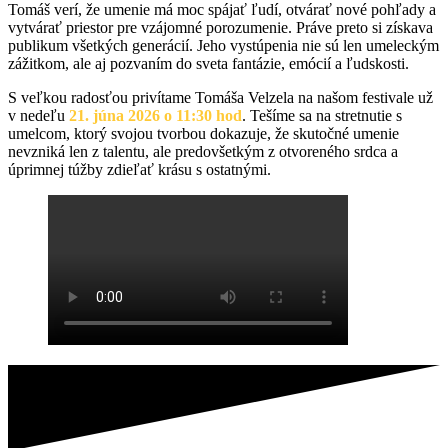
Tomáš verí, že umenie má moc spájať ľudí, otvárať nové pohľady a
vytvárať priestor pre vzájomné porozumenie. Práve preto si získava
publikum všetkých generácií. Jeho vystúpenia nie sú len umeleckým
zážitkom, ale aj pozvaním do sveta fantázie, emócií a ľudskosti.
S veľkou radosťou privítame Tomáša Velzela na našom festivale už
v nedeľu
21. júna 2026 o 11:30 hod
. Tešíme sa na stretnutie s
umelcom, ktorý svojou tvorbou dokazuje, že skutočné umenie
nevzniká len z talentu, ale predovšetkým z otvoreného srdca a
úprimnej túžby zdieľať krásu s ostatnými.