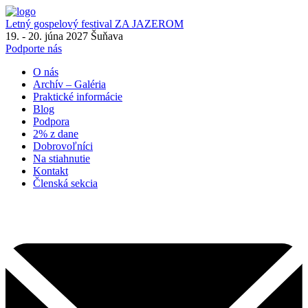
Letný gospelový festival
ZA JAZEROM
19. - 20. júna 2027
Šuňava
Podporte nás
O nás
Archív – Galéria
Praktické informácie
Blog
Podpora
2% z dane
Dobrovoľníci
Na stiahnutie
Kontakt
Členská sekcia