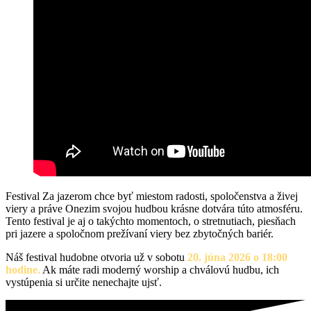
Festival Za jazerom chce byť miestom radosti, spoločenstva a živej
viery a práve Onezim svojou hudbou krásne dotvára túto atmosféru.
Tento festival je aj o takýchto momentoch, o stretnutiach, piesňach
pri jazere a spoločnom prežívaní viery bez zbytočných bariér.
Náš festival hudobne otvoria už v sobotu
20. júna 2026 o 18:00
hodine.
Ak máte radi moderný worship a chválovú hudbu, ich
vystúpenia si určite nenechajte ujsť.