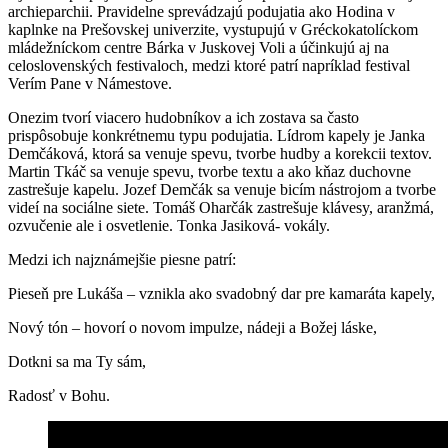
archieparchii. Pravidelne sprevádzajú podujatia ako Hodina v
kaplnke na Prešovskej univerzite, vystupujú v Gréckokatolíckom
mládežníckom centre Bárka v Juskovej Voli a účinkujú aj na
celoslovenských festivaloch, medzi ktoré patrí napríklad festival
Verím Pane v Námestove.
Onezim tvorí viacero hudobníkov a ich zostava sa často
prispôsobuje konkrétnemu typu podujatia. Lídrom kapely je Janka
Demčáková, ktorá sa venuje spevu, tvorbe hudby a korekcii textov.
Martin Tkáč sa venuje spevu, tvorbe textu a ako kňaz duchovne
zastrešuje kapelu. Jozef Demčák sa venuje bicím nástrojom a tvorbe
videí na sociálne siete. Tomáš Oharčák zastrešuje klávesy, aranžmá,
ozvučenie ale i osvetlenie. Tonka Jasiková- vokály.
Medzi ich najznámejšie piesne patrí:
Pieseň pre Lukáša – vznikla ako svadobný dar pre kamaráta kapely,
Nový tón – hovorí o novom impulze, nádeji a Božej láske,
Dotkni sa ma Ty sám,
Radosť v Bohu.