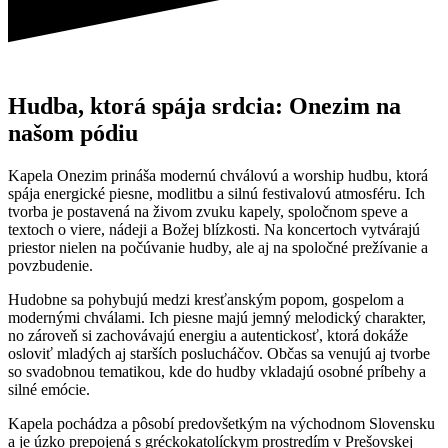
Hudba, ktorá spája srdcia: Onezim na
našom pódiu
Kapela Onezim prináša modernú chválovú a worship hudbu, ktorá
spája energické piesne, modlitbu a silnú festivalovú atmosféru. Ich
tvorba je postavená na živom zvuku kapely, spoločnom speve a
textoch o viere, nádeji a Božej blízkosti. Na koncertoch vytvárajú
priestor nielen na počúvanie hudby, ale aj na spoločné prežívanie a
povzbudenie.
Hudobne sa pohybujú medzi kresťanským popom, gospelom a
modernými chválami. Ich piesne majú jemný melodický charakter,
no zároveň si zachovávajú energiu a autentickosť, ktorá dokáže
osloviť mladých aj starších poslucháčov. Občas sa venujú aj tvorbe
so svadobnou tematikou, kde do hudby vkladajú osobné príbehy a
silné emócie.
Kapela pochádza a pôsobí predovšetkým na východnom Slovensku
a je úzko prepojená s gréckokatolíckym prostredím v Prešovskej