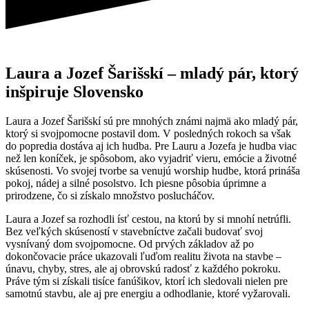
Laura a Jozef Šarišskí – mladý pár, ktorý
inšpiruje Slovensko
Laura a Jozef Šarišskí sú pre mnohých známi najmä ako mladý pár,
ktorý si svojpomocne postavil dom. V posledných rokoch sa však
do popredia dostáva aj ich hudba. Pre Lauru a Jozefa je hudba viac
než len koníček, je spôsobom, ako vyjadriť vieru, emócie a životné
skúsenosti. Vo svojej tvorbe sa venujú worship hudbe, ktorá prináša
pokoj, nádej a silné posolstvo. Ich piesne pôsobia úprimne a
prirodzene, čo si získalo množstvo poslucháčov.
Laura a Jozef sa rozhodli ísť cestou, na ktorú by si mnohí netrúfli.
Bez veľkých skúseností v stavebníctve začali budovať svoj
vysnívaný dom svojpomocne. Od prvých základov až po
dokončovacie práce ukazovali ľuďom realitu života na stavbe –
únavu, chyby, stres, ale aj obrovskú radosť z každého pokroku.
Práve tým si získali tisíce fanúšikov, ktorí ich sledovali nielen pre
samotnú stavbu, ale aj pre energiu a odhodlanie, ktoré vyžarovali.