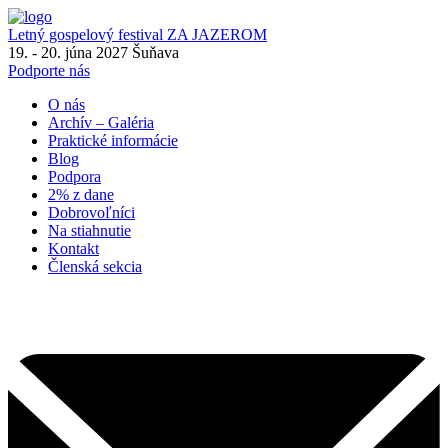
Letný gospelový festival
ZA JAZEROM
19. - 20. júna 2027
Šuňava
Podporte nás
O nás
Archív – Galéria
Praktické informácie
Blog
Podpora
2% z dane
Dobrovoľníci
Na stiahnutie
Kontakt
Členská sekcia