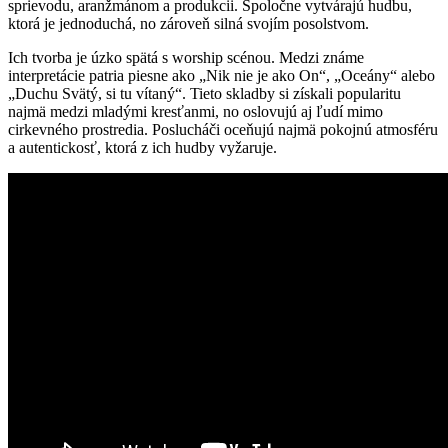
sprievodu, aranžmánom a produkcii. Spoločne vytvárajú hudbu,
ktorá je jednoduchá, no zároveň silná svojím posolstvom.
Ich tvorba je úzko spätá s worship scénou. Medzi známe
interpretácie patria piesne ako „Nik nie je ako On“, „Oceány“ alebo
„Duchu Svätý, si tu vítaný“. Tieto skladby si získali popularitu
najmä medzi mladými kresťanmi, no oslovujú aj ľudí mimo
cirkevného prostredia. Poslucháči oceňujú najmä pokojnú atmosféru
a autentickosť, ktorá z ich hudby vyžaruje.