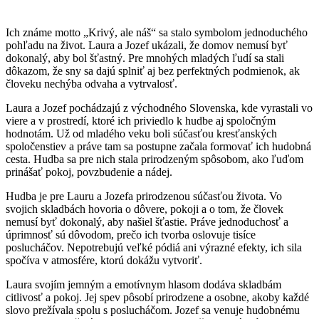
Ich známe motto „Krivý, ale náš“ sa stalo symbolom jednoduchého
pohľadu na život. Laura a Jozef ukázali, že domov nemusí byť
dokonalý, aby bol šťastný. Pre mnohých mladých ľudí sa stali
dôkazom, že sny sa dajú splniť aj bez perfektných podmienok, ak
človeku nechýba odvaha a vytrvalosť.
Laura a Jozef pochádzajú z východného Slovenska, kde vyrastali vo
viere a v prostredí, ktoré ich priviedlo k hudbe aj spoločným
hodnotám. Už od mladého veku boli súčasťou kresťanských
spoločenstiev a práve tam sa postupne začala formovať ich hudobná
cesta. Hudba sa pre nich stala prirodzeným spôsobom, ako ľuďom
prinášať pokoj, povzbudenie a nádej.
Hudba je pre Lauru a Jozefa prirodzenou súčasťou života. Vo
svojich skladbách hovoria o dôvere, pokoji a o tom, že človek
nemusí byť dokonalý, aby našiel šťastie. Práve jednoduchosť a
úprimnosť sú dôvodom, prečo ich tvorba oslovuje tisíce
poslucháčov. Nepotrebujú veľké pódiá ani výrazné efekty, ich sila
spočíva v atmosfére, ktorú dokážu vytvoriť.
Laura svojím jemným a emotívnym hlasom dodáva skladbám
citlivosť a pokoj. Jej spev pôsobí prirodzene a osobne, akoby každé
slovo prežívala spolu s poslucháčom. Jozef sa venuje hudobnému