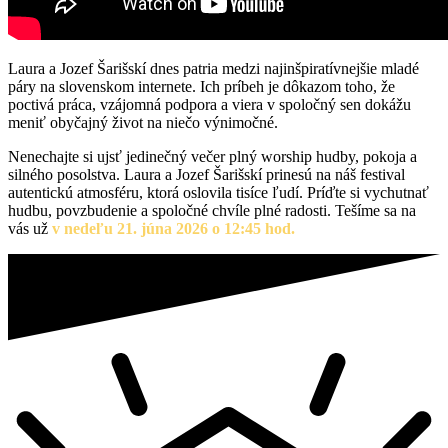
Laura a Jozef Šarišskí dnes patria medzi najinšpiratívnejšie mladé
páry na slovenskom internete. Ich príbeh je dôkazom toho, že
poctivá práca, vzájomná podpora a viera v spoločný sen dokážu
meniť obyčajný život na niečo výnimočné.
Nenechajte si ujsť jedinečný večer plný worship hudby, pokoja a
silného posolstva. Laura a Jozef Šarišskí prinesú na náš festival
autentickú atmosféru, ktorá oslovila tisíce ľudí. Príďte si vychutnať
hudbu, povzbudenie a spoločné chvíle plné radosti. Tešíme sa na
vás už
v nedeľu 21. júna 2026 o 12:45 hod.